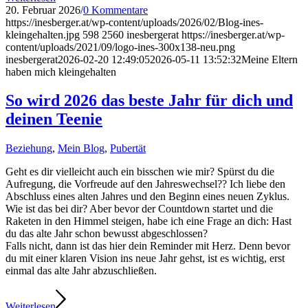
20. Februar 2026
/
0 Kommentare
https://inesberger.at/wp-content/uploads/2026/02/Blog-ines-
kleingehalten.jpg
598
2560
inesbergerat
https://inesberger.at/wp-
content/uploads/2021/09/logo-ines-300x138-neu.png
inesbergerat
2026-02-20 12:49:05
2026-05-11 13:52:32
Meine Eltern
haben mich kleingehalten
So wird 2026 das beste Jahr für dich und
deinen Teenie
Beziehung
,
Mein Blog
,
Pubertät
Geht es dir vielleicht auch ein bisschen wie mir? Spürst du die
Aufregung, die Vorfreude auf den Jahreswechsel?? Ich liebe den
Abschluss eines alten Jahres und den Beginn eines neuen Zyklus.
Wie ist das bei dir? Aber bevor der Countdown startet und die
Raketen in den Himmel steigen, habe ich eine Frage an dich: Hast
du das alte Jahr schon bewusst abgeschlossen?
Falls nicht, dann ist das hier dein Reminder mit Herz. Denn bevor
du mit einer klaren Vision ins neue Jahr gehst, ist es wichtig, erst
einmal das alte Jahr abzuschließen.
Weiterlesen