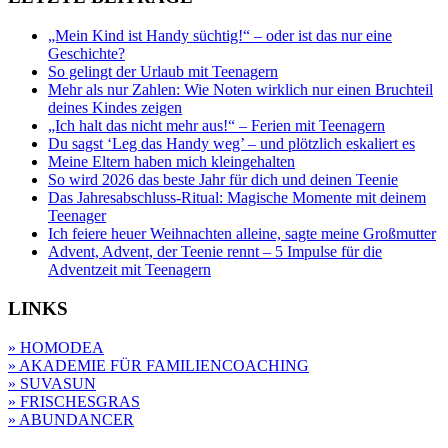
„Mein Kind ist Handy süchtig!“ – oder ist das nur eine
Geschichte?
So gelingt der Urlaub mit Teenagern
Mehr als nur Zahlen: Wie Noten wirklich nur einen Bruchteil
deines Kindes zeigen
„Ich halt das nicht mehr aus!“ – Ferien mit Teenagern
Du sagst ‘Leg das Handy weg’ – und plötzlich eskaliert es
Meine Eltern haben mich kleingehalten
So wird 2026 das beste Jahr für dich und deinen Teenie
Das Jahresabschluss-Ritual: Magische Momente mit deinem
Teenager
Ich feiere heuer Weihnachten alleine, sagte meine Großmutter
Advent, Advent, der Teenie rennt – 5 Impulse für die
Adventzeit mit Teenagern
LINKS
» HOMODEA
» AKADEMIE FÜR FAMILIENCOACHING
» SUVASUN
» FRISCHESGRAS
» ABUNDANCER