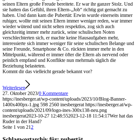
seinen Eltern große Freude bereitete. Er war ihr ganzer Stolz. Und
sie hatten das Gefühl, ihren Eltern-„Job“ richtig gut gemacht zu
haben. Und dann kam die Pubertät: Erwin wurde einerseits immer
ruhiger, wollte mit seinen Eltern immer weniger reden, war immer
wieder wütend und nicht selten respektlos, zog sich auch
gleichzeitig immer mehr zurück, seine schulischen Noten
verschlechterten sich, er machte keine Hausaufgaben mehr,
interessierte sich immer weniger für seine schulischen Belange und
seine Freunde, Smartphone & Co. rückten immer mehr in den
Mittelpunkt, während er immer öfter die Eltern als nervend oder
peinlich empfand und Konflikte nun mehrmals täglich die
Beziehung belasteten.
Kommt dir das vielleicht gerade bekannt vor?
Weiterlesen
27. Oktober 2023
/
0 Kommentare
https://inesberger.at/wp-content/uploads/2023/10/Blog-Banner-
1400x400px-1.jpg
598
2560
inesbergerat
https://inesberger.at/wp-
content/uploads/2021/09/logo-ines-300x138-neu.png
inesbergerat
2023-10-27 12:48:55
2023-12-18 11:54:17
Wer hat das
Ruder in der Hand?
Seite 1 von 2
1
2
Schlagwortarchiv für:
pubertät