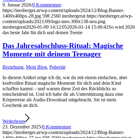
9. Januar 2026
/
0 Kommentare
https://inesberger.at/wp-content/uploads/2024/12/Blog-Banner-
1400x400px-28.jpg
598
2560
inesbergerat
https://inesberger.at/wp-
content/uploads/2021/09/logo-ines-300x138-neu.png
inesbergerat
2026-01-09 14:12:05
2026-01-14 15:49:42
So wird 2026
das beste Jahr für dich und deinen Teenie
Das Jahresabschluss-Ritual: Magische
Momente mit deinem Teenager
Beziehung
,
Mein Blog
,
Pubertät
In diesem Artikel zeige ich dir, wie du mit einem einfachen, aber
kraftvollen Ritual magische Momente für dich und dein Kind
schaffen kannst – und warum diese Zeit des Rückblicks so
entscheidend ist. Und ich habe dir als Unterstützung dazu eine
Körperreise als Audio-Download mitgebracht. Sie ist mein
Geschenk an dich.
Weiterlesen
23. Dezember 2025
/
0 Kommentare
https://inesberger.at/wp-content/uploads/2024/12/Blog-Banner-
1400x400px-27.jpg
598
2560
inesbergerat
https://inesberger.at/wp-