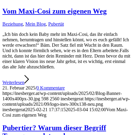
Vom Maxi-Cosi zum eigenen Weg
Beziehung
,
Mein Blog
,
Pubertät
„Ich bin doch kein Baby mehr im Maxi-Cosi, das ihr einfach
nehmen, herumtragen und hinstellen könnt, wo es euch gefällt! Ich
werde erwachsen!“ Bäm. Der Satz fiel mit Wucht in den Raum.
Und ich konnte förmlich sehen, wie es in den Eltern arbeitete.Falls
nicht, dann ist das hier dein Reminder mit Herz. Denn bevor du mit
einer klaren Vision ins neue Jahr gehst, ist es wichtig, erst einmal
das alte Jahr abzuschließen.
Weiterlesen
21. Februar 2025
/
0 Kommentare
https://inesberger.at/wp-content/uploads/2025/02/Blog-Banner-
1400x400px-30.jpg
598
2560
inesbergerat
https://inesberger.at/wp-
content/uploads/2021/09/logo-ines-300x138-neu.png
inesbergerat
2025-02-21 17:37:15
2025-03-04 15:02:00
Vom Maxi-
Cosi zum eigenen Weg
Pubertier? Warum dieser Begriff