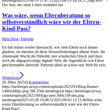
inesbergerat
2025-04-19 11:47:12
2025-04-19 16:14:57
„Sagt wer?“ –
Der Satz, der mein Leben verändert hat
Was wäre, wenn Elternberatung so
selbstverständlich wäre wie der Eltern-
Kind-Pass?
Mein Blog
,
Pubertät
Ich bin immer wieder überrascht, wie viele Eltern noch immer
glauben, sie müssten all diese Herausforderungen alleine lösen: die
emotionale Wucht der Pubertät, den schulischen Druck und dazu
noch die allgegenwärtige digitale Welt, die Jugendliche wie Eltern
gleichermaßen überrollt. Pubertät allein ist schon eine Welt für sich.
Weiterlesen
28. März 2025
/
0 Kommentare
https://inesberger.at/wp-content/uploads/2025/03/Blog-Banner-
1400x400px.png
598
2560
inesbergerat
https://inesberger.at/wp-
content/uploads/2021/09/logo-ines-300x138-neu.png
inesbergerat
2025-03-28 19:48:51
2025-09-02 12:15:46
Was wäre,
wenn Elternberatung so selbstverständlich wäre wie der Eltern-
Kind-Pass?