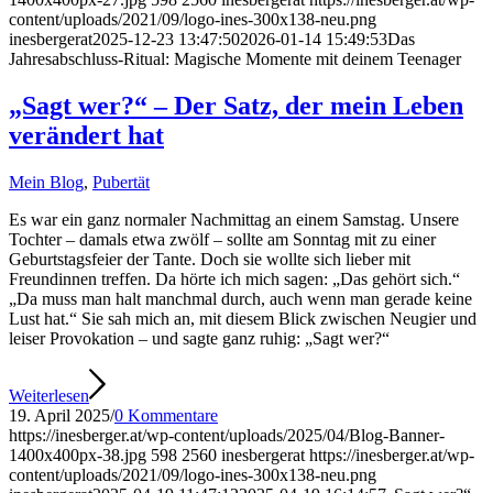
content/uploads/2021/09/logo-ines-300x138-neu.png
inesbergerat
2025-12-23 13:47:50
2026-01-14 15:49:53
Das
Jahresabschluss-Ritual: Magische Momente mit deinem Teenager
„Sagt wer?“ – Der Satz, der mein Leben
verändert hat
Mein Blog
,
Pubertät
Es war ein ganz normaler Nachmittag an einem Samstag. Unsere
Tochter – damals etwa zwölf – sollte am Sonntag mit zu einer
Geburtstagsfeier der Tante. Doch sie wollte sich lieber mit
Freundinnen treffen. Da hörte ich mich sagen: „Das gehört sich.“
„Da muss man halt manchmal durch, auch wenn man gerade keine
Lust hat.“ Sie sah mich an, mit diesem Blick zwischen Neugier und
leiser Provokation – und sagte ganz ruhig: „Sagt wer?“
Weiterlesen
19. April 2025
/
0 Kommentare
https://inesberger.at/wp-content/uploads/2025/04/Blog-Banner-
1400x400px-38.jpg
598
2560
inesbergerat
https://inesberger.at/wp-
content/uploads/2021/09/logo-ines-300x138-neu.png