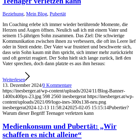
Teenager verletzen kann
Beziehung
,
Mein Blog
,
Pubertät
Im Coaching erlebe ich immer wieder berührende Momente, die
Herzen und Augen öffnen. Neulich saß ich mit einem Vater und
seinem 15-jährigen Sohn zusammen. Das Ziel: Die schwierige
Kommunikation zwischen ihnen zu verbessern, die oft ins Leere lief
oder in Streit endete. Der Vater war frustriert und beschwerte sich,
dass sein Sohn kaum mit ihm spricht, sich immer mehr zurückzieht
und oft gereizt reagiert. Der Sohn hielt sich lange zurück, ließ den
Vater sprechen, doch dann platzte es aus ihm heraus:
Weiterlesen
13. Dezember 2024
/
0 Kommentare
https://inesberger.at/wp-content/uploads/2024/11/Blog-Banner-
1400x400px-23.jpg
598
2560
inesbergerat
https://inesberger.at/wp-
content/uploads/2021/09/logo-ines-300x138-neu.png
inesbergerat
2024-12-13 11:58:24
2025-02-05 15:15:14
Pubertier?
Warum dieser Begriff Teenager verletzen kann
Medienkonsum und Pubertät: „Wir
schaffen es nicht alleine“