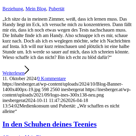
Beziehung
,
Mein Blog
,
Pubertät
„Ich sitze da in meinem Zimmer, weiß, dass ich lernen muss. Das
Handy liegt im Eck, ich versuche mich zu konzentrieren. Dann fällt
mir ein, dass ich noch etwas wegen des Tests nachschauen muss.
Die Inhalte finde ich am Handy. Also schnappe ich es mir, schaue
kurz nach. Doch als ich es weglegen möchte, sehe ich Nachrichten
auf Insta. Ich will nur kurz reinschauen und plötzlich ist eine halbe
Stunde um. Ich werde so sauer auf mich, dass ich schreien könnte.
Wieso schaffe ich das nicht? Bin ich echt zu blöd dafür?“
Weiterlesen
11. Oktober 2024
/
0 Kommentare
https://inesberger.at/wp-content/uploads/2024/10/Blog-Banner-
1400x400px-19.jpg
598
2560
inesbergerat
https://inesberger.at/wp-
content/uploads/2021/09/logo-ines-300x138-neu.png
inesbergerat
2024-10-11 11:47:26
2026-04-18
13:54:02
Medienkonsum und Pubertät: „Wir schaffen es nicht
alleine“
In den Schuhen deines Teenies