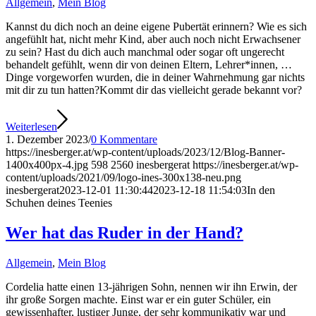
Allgemein
,
Mein Blog
Kannst du dich noch an deine eigene Pubertät erinnern? Wie es sich
angefühlt hat, nicht mehr Kind, aber auch noch nicht Erwachsener
zu sein? Hast du dich auch manchmal oder sogar oft ungerecht
behandelt gefühlt, wenn dir von deinen Eltern, Lehrer*innen, …
Dinge vorgeworfen wurden, die in deiner Wahrnehmung gar nichts
mit dir zu tun hatten?Kommt dir das vielleicht gerade bekannt vor?
Weiterlesen
1. Dezember 2023
/
0 Kommentare
https://inesberger.at/wp-content/uploads/2023/12/Blog-Banner-
1400x400px-4.jpg
598
2560
inesbergerat
https://inesberger.at/wp-
content/uploads/2021/09/logo-ines-300x138-neu.png
inesbergerat
2023-12-01 11:30:44
2023-12-18 11:54:03
In den
Schuhen deines Teenies
Wer hat das Ruder in der Hand?
Allgemein
,
Mein Blog
Cordelia hatte einen 13-jährigen Sohn, nennen wir ihn Erwin, der
ihr große Sorgen machte. Einst war er ein guter Schüler, ein
gewissenhafter, lustiger Junge, der sehr kommunikativ war und