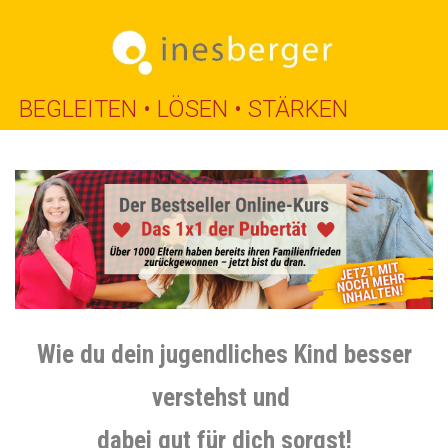
AKTUELLES
NEUIGKEITEN
VERANSTALTUNGEN
ÜBER MICH
ÜBER MICH
PREISE
KUNDENSTIMMEN/PRESSE
ARBEITE MIT MIR
ELTERN & FAMILIE
JUGENDLICHE & SCHULKINDER
SCHULE & BERUF
MEINE ONLINE-KURSE
ERSTE-HILFE-NOTFALLKOFFER PUBERTÄT
DAS 1×1 DER PUBERTÄT
MEDIENKONSUM UND PUBERTÄT
PUBERTÄTSCAFÉ FÜR ELTERN
SELBSTFÜRSORGE CHALLENGE
ELTERNBILDUNG TO GO
VORTRÄGE
E-BOOK
KOSTENLOS FÜR DICH
ZUM HÖREN
ZUM LESEN