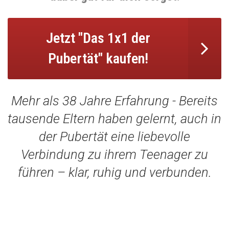
ZUM ANSCHAUEN
FÜR LEHRER*INNEN
ZUM DOWNLOAD FÜR DICH UM € 0
KONTAKT
TERMIN BUCHEN
Suche
Menü
Menü
ANMELDUNG ZUM NEWSLETTER