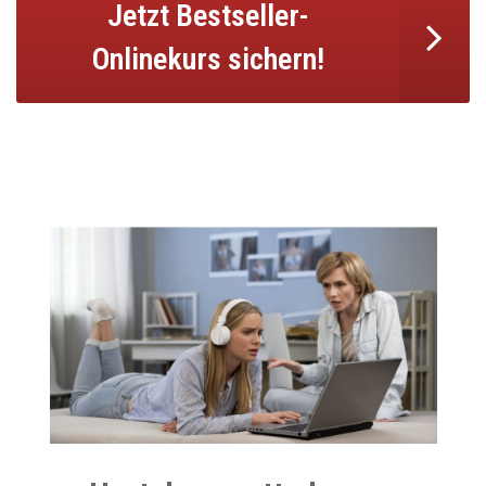
» HOMODEA
» AKADEMIE FÜR FAMILIENCOACHING
» SUVASUN
» FRISCHESGRAS
» ABUNDANCER
IN EIGENER SACHE
» IMPRESSUM
» DATENSCHUTZ
» PREISLISTE (PDF)
SOCIAL MEDIA
inesberger.at