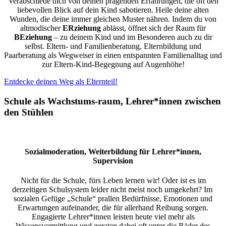
Verabschiede dich von deinen prägenden Erfahrungen, die oft den
liebevollen Blick auf dein Kind sabotieren. Heile deine alten
Wunden, die deine immer gleichen Muster nähren. Indem du von
altmodischer
ERziehung
ablässt, öffnet sich der Raum für
BEziehung
– zu deinem Kind und im Besonderen auch zu dir
selbst. Eltern- und Familienberatung, Elternbildung und
Paarberatung als Wegweiser in einen entspannten Familienalltag und
zur Eltern-Kind-Begegnung auf Augenhöhe!
Entdecke deinen Weg als Elternteil!
Schule als Wachstums-raum, Lehrer*innen zwischen
den Stühlen
Sozialmoderation, Weiterbildung für Lehrer*innen,
Supervision
Nicht für die Schule, fürs Leben lernen wir! Oder ist es im
derzeitigen Schulsystem leider nicht meist noch umgekehrt? Im
sozialen Gefüge „Schule“ prallen Bedürfnisse, Emotionen und
Erwartungen aufeinander, die für allerhand Reibung sorgen.
Engagierte Lehrer*innen leisten heute viel mehr als
Wissensvermittlung und geraten dabei oft unter die Räder des