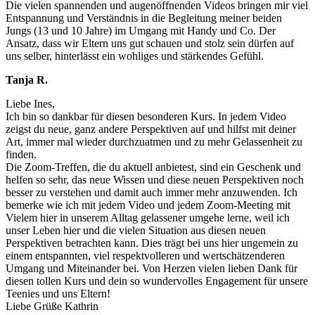
Die vielen spannenden und augenöffnenden Videos bringen mir viel
Entspannung und Verständnis in die Begleitung meiner beiden
Jungs (13 und 10 Jahre) im Umgang mit Handy und Co. Der
Ansatz, dass wir Eltern uns gut schauen und stolz sein dürfen auf
uns selber, hinterlässt ein wohliges und stärkendes Gefühl.
Tanja R.
Liebe Ines,
Ich bin so dankbar für diesen besonderen Kurs. In jedem Video
zeigst du neue, ganz andere Perspektiven auf und hilfst mit deiner
Art, immer mal wieder durchzuatmen und zu mehr Gelassenheit zu
finden.
Die Zoom-Treffen, die du aktuell anbietest, sind ein Geschenk und
helfen so sehr, das neue Wissen und diese neuen Perspektiven noch
besser zu verstehen und damit auch immer mehr anzuwenden. Ich
bemerke wie ich mit jedem Video und jedem Zoom-Meeting mit
Vielem hier in unserem Alltag gelassener umgehe lerne, weil ich
unser Leben hier und die vielen Situation aus diesen neuen
Perspektiven betrachten kann. Dies trägt bei uns hier ungemein zu
einem entspannten, viel respektvolleren und wertschätzenderen
Umgang und Miteinander bei. Von Herzen vielen lieben Dank für
diesen tollen Kurs und dein so wundervolles Engagement für unsere
Teenies und uns Eltern!
Liebe Grüße Kathrin