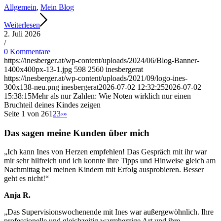
Allgemein
,
Mein Blog
Weiterlesen
2. Juli 2026
/
0 Kommentare
https://inesberger.at/wp-content/uploads/2024/06/Blog-Banner-
1400x400px-13-1.jpg
598
2560
inesbergerat
https://inesberger.at/wp-content/uploads/2021/09/logo-ines-
300x138-neu.png
inesbergerat
2026-07-02 12:32:25
2026-07-02
15:38:15
Mehr als nur Zahlen: Wie Noten wirklich nur einen
Bruchteil deines Kindes zeigen
Seite 1 von 26
1
2
3
›
»
Das sagen meine Kunden über mich
„Ich kann Ines von Herzen empfehlen! Das Gespräch mit ihr war
mir sehr hilfreich und ich konnte ihre Tipps und Hinweise gleich am
Nachmittag bei meinen Kindern mit Erfolg ausprobieren. Besser
geht es nicht!“
Anja R.
„Das Supervisionswochenende mit Ines war außergewöhnlich. Ihre
professionelle und gleichzeitig warmherzige Art und ihre