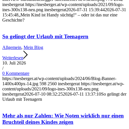
inesbergerat
https://inesberger.at/wp-content/uploads/2021/09/logo-
ines-300x138-neu.png
inesbergerat
2026-07-31 15:39:44
2026-07-31
15:45:48
„Mein Kind ist Handy süchtig!“ – oder ist das nur eine
Geschichte?
So gelingt der Urlaub mit Teenagern
Allgemein
,
Mein Blog
Weiterlesen
10. Juli 2026
/
0 Kommentare
https://inesberger.at/wp-content/uploads/2024/06/Blog-Banner-
1400x400px-14.jpg
598
2560
inesbergerat
https://inesberger.at/wp-
content/uploads/2021/09/logo-ines-300x138-neu.png
inesbergerat
2026-07-10 08:32:25
2026-07-11 13:37:10
So gelingt der
Urlaub mit Teenagern
Mehr als nur Zahlen: Wie Noten wirklich nur einen
Bruchteil deines Kindes zeigen