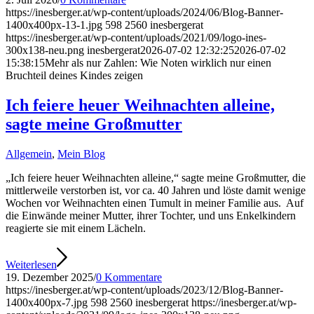
https://inesberger.at/wp-content/uploads/2024/06/Blog-Banner-
1400x400px-13-1.jpg
598
2560
inesbergerat
https://inesberger.at/wp-content/uploads/2021/09/logo-ines-
300x138-neu.png
inesbergerat
2026-07-02 12:32:25
2026-07-02
15:38:15
Mehr als nur Zahlen: Wie Noten wirklich nur einen
Bruchteil deines Kindes zeigen
Ich feiere heuer Weihnachten alleine,
sagte meine Großmutter
Allgemein
,
Mein Blog
„Ich feiere heuer Weihnachten alleine,“ sagte meine Großmutter, die
mittlerweile verstorben ist, vor ca. 40 Jahren und löste damit wenige
Wochen vor Weihnachten einen Tumult in meiner Familie aus. Auf
die Einwände meiner Mutter, ihrer Tochter, und uns Enkelkindern
reagierte sie mit einem Lächeln.
Weiterlesen
19. Dezember 2025
/
0 Kommentare
https://inesberger.at/wp-content/uploads/2023/12/Blog-Banner-
1400x400px-7.jpg
598
2560
inesbergerat
https://inesberger.at/wp-