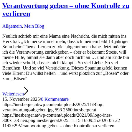
Verantwortung geben – ohne Kontrolle zu
verlieren
Allgemein
,
Mein Blog
Neulich schrieb mir eine Mama eine Nachricht, die mich mitten ins
Herz traf: „Ich merke immer mehr, dass ich meinem bald 13-jährigen
Sohn beim Thema Lernen zu viel abgenommen habe. Jetzt möchte
ich die Verantwortung zurückgeben – aber er bekommt Stress, will
meine Hilfe, nimmt sie dann aber doch nicht an … und am Ende bin
ich wieder schuld, dass es nicht klappt.“ So viel Liebe. So viel
Bemühen. Und so viel Verstrickung. Dieses Spannungsfeld kennen
viele Eltern: Du willst helfen – und wirst plötzlich zur „Bösen“ oder
zum „Bösen“.
Weiterlesen
15. November 2025
/
0 Kommentare
https://inesberger.at/wp-content/uploads/2025/11/Blog-
verantwortung-abgeben.jpg
598
2560
inesbergerat
https://inesberger.at/wp-content/uploads/2021/09/logo-ines-
300x138-neu.png
inesbergerat
2025-11-15 16:09:45
2026-05-22
11:00:29
Verantwortung geben – ohne Kontrolle zu verlieren