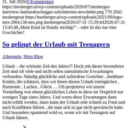
31. Juli 2026
/
0 Kommentare
https://inesberger.at/wp-content/uploads/2026/07/inesberger-
interview-barbarabuchegger-saferinternet-newsletter.png
770
2042
inesbergerat
https://inesberger.at/wp-content/uploads/2021/09/logo-
ines-300x138-neu.png
inesbergerat
2026-07-31 15:39:44
2026-07-31
15:45:48
„Mein Kind ist Handy süchtig!“ – oder ist das nur eine
Geschichte?
So gelingt der Urlaub mit Teenagern
Allgemein
,
Mein Blog
Urlaub – die schönste Zeit des Jahres?! Doch mit dieser besonderen
Zeit sind oft viele und nicht selten unrealistische Erwartungen
verbunden: Ständig glückliche und zufriedene Gesichter , dankbare
Kinder, die schätzen, dass wir ihnen diesen Urlaub ermöglichen ,
Harmonie , Lachen , Glück … Oft projizieren wir unsere
Vorstellung von einem glücklichen Leben in diese im Vergleich nur
wenigen Tage eines Jahres. Und wenn diese Erwartungen dann
nicht erfüllt werden, dann kann der Urlaub sehr schnell zu Frust und
auch Konflikten führen , die man sich so gar nicht gewünscht hatte.
Und besonders spannend wird es, wenn wir mit Teenagern auf
Urlaub fahren.