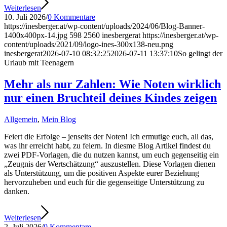
Weiterlesen
10. Juli 2026
/
0 Kommentare
https://inesberger.at/wp-content/uploads/2024/06/Blog-Banner-
1400x400px-14.jpg
598
2560
inesbergerat
https://inesberger.at/wp-
content/uploads/2021/09/logo-ines-300x138-neu.png
inesbergerat
2026-07-10 08:32:25
2026-07-11 13:37:10
So gelingt der
Urlaub mit Teenagern
Mehr als nur Zahlen: Wie Noten wirklich
nur einen Bruchteil deines Kindes zeigen
Allgemein
,
Mein Blog
Feiert die Erfolge – jenseits der Noten! Ich ermutige euch, all das,
was ihr erreicht habt, zu feiern. In diesme Blog Artikel findest du
zwei PDF-Vorlagen, die du nutzen kannst, um euch gegenseitig ein
„Zeugnis der Wertschätzung“ auszustellen. Diese Vorlagen dienen
als Unterstützung, um die positiven Aspekte eurer Beziehung
hervorzuheben und euch für die gegenseitige Unterstützung zu
danken.
Weiterlesen
2. Juli 2026
/
0 Kommentare