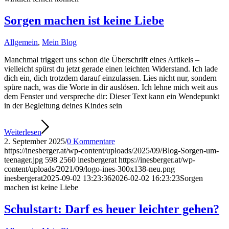
Sorgen machen ist keine Liebe
Allgemein
,
Mein Blog
Manchmal triggert uns schon die Überschrift eines Artikels –
vielleicht spürst du jetzt gerade einen leichten Widerstand. Ich lade
dich ein, dich trotzdem darauf einzulassen. Lies nicht nur, sondern
spüre nach, was die Worte in dir auslösen. Ich lehne mich weit aus
dem Fenster und verspreche dir: Dieser Text kann ein Wendepunkt
in der Begleitung deines Kindes sein
Weiterlesen
2. September 2025
/
0 Kommentare
https://inesberger.at/wp-content/uploads/2025/09/Blog-Sorgen-um-
teenager.jpg
598
2560
inesbergerat
https://inesberger.at/wp-
content/uploads/2021/09/logo-ines-300x138-neu.png
inesbergerat
2025-09-02 13:23:36
2026-02-02 16:23:23
Sorgen
machen ist keine Liebe
Schulstart: Darf es heuer leichter gehen?