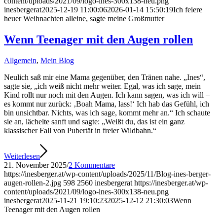
content/uploads/2021/09/logo-ines-300x138-neu.png
inesbergerat
2025-12-19 11:00:06
2026-01-14 15:50:19
Ich feiere
heuer Weihnachten alleine, sagte meine Großmutter
Wenn Teenager mit den Augen rollen
Allgemein
,
Mein Blog
Neulich saß mir eine Mama gegenüber, den Tränen nahe. „Ines“,
sagte sie, „ich weiß nicht mehr weiter. Egal, was ich sage, mein
Kind rollt nur noch mit den Augen. Ich kann sagen, was ich will –
es kommt nur zurück: ‚Boah Mama, lass!‘ Ich hab das Gefühl, ich
bin unsichtbar. Nichts, was ich sage, kommt mehr an.“ Ich schaute
sie an, lächelte sanft und sagte: „Weißt du, das ist ein ganz
klassischer Fall von Pubertät in freier Wildbahn.“
Weiterlesen
21. November 2025
/
2 Kommentare
https://inesberger.at/wp-content/uploads/2025/11/Blog-ines-berger-
augen-rollen-2.jpg
598
2560
inesbergerat
https://inesberger.at/wp-
content/uploads/2021/09/logo-ines-300x138-neu.png
inesbergerat
2025-11-21 19:10:23
2025-12-12 21:30:03
Wenn
Teenager mit den Augen rollen