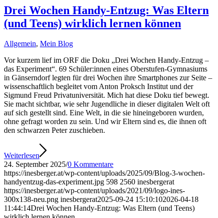
Drei Wochen Handy-Entzug: Was Eltern
(und Teens) wirklich lernen können
Allgemein
,
Mein Blog
Vor kurzem lief im ORF die Doku „Drei Wochen Handy-Entzug –
das Experiment“. 69 Schüler:innen eines Oberstufen-Gymnasiums
in Gänserndorf legten für drei Wochen ihre Smartphones zur Seite –
wissenschaftlich begleitet vom Anton Proksch Institut und der
Sigmund Freud Privatuniversität. Mich hat diese Doku tief bewegt.
Sie macht sichtbar, wie sehr Jugendliche in dieser digitalen Welt oft
auf sich gestellt sind. Eine Welt, in die sie hineingeboren wurden,
ohne gefragt worden zu sein. Und wir Eltern sind es, die ihnen oft
den schwarzen Peter zuschieben.
Weiterlesen
24. September 2025
/
0 Kommentare
https://inesberger.at/wp-content/uploads/2025/09/Blog-3-wochen-
handyentzug-das-experiment.jpg
598
2560
inesbergerat
https://inesberger.at/wp-content/uploads/2021/09/logo-ines-
300x138-neu.png
inesbergerat
2025-09-24 15:10:10
2026-04-18
11:44:14
Drei Wochen Handy-Entzug: Was Eltern (und Teens)
wirklich lernen können