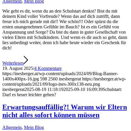
Allgemein
,
Mein Blog
Wie geht es dir, wenn du an den Schulstart denkst? Bist du mit
deinem Kind voller Vorfreude? Wenn das auf dich zutrifft, dann
freue ich mich gerade mit dir!! Wie schön!!! Oder spürst du die
ersten unangenehmen Gefühle im Bauch? Ist es ein Gefühl von
Anspannung und Sorge? Da bist du dann in guter Gesellschaft von
vielen Eltern mit Schulkindern. Und wenn es dir auch so geht, dann
lies unbedingt weiter, denn ich habe heute wieder ein Geschenk für
dich!
Weiterlesen
19. August 2025
/
4 Kommentare
https://inesberger.at/wp-content/uploads/2024/09/Blog-Banner-
1400x400px-16.jpg
598
2560
inesbergerat
https://inesberger.at/wp-
content/uploads/2021/09/logo-ines-300x138-neu.png
inesbergerat
2025-08-19 11:18:19
2025-09-10 16:09:39
Schulstart:
Darf es heuer leichter gehen?
Erwartungsauffällig?! Warum wir Eltern
nicht alles sofort können müssen
Allgemein
,
Mein Blog