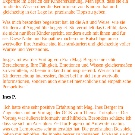
Expertise im Bereich der Kindererziehung. Man spürt, dass sie ein
fundiertes Wissen über die Bedürfnisse von Kindern hat und
gleichzeitig in der Lage ist, praxisnahe Tipps zu geben.
Was mich besonders begeistert hat, ist die Art und Weise, wie sie
Kindern auf Augenhöhe begegnet. Sie vermittelt das Gefühl, dass
sie nicht nur über Kinder spricht, sondern auch mit ihnen und für
sie. Diese Nähe und Empathie machen ihre Ratschläge umso
wertvoller. Ihre Ansätze sind klar strukturiert und gleichzeitig voller
Wärme und Verständnis.
Insgesamt war der Vortrag von Frau Mag. Berger eine echte
Bereicherung. Ihre Fähigkeit, Emotionen und Wissen gleichermaßen
zu vermitteln, ist beeindruckend und inspirierend. Wer sich für
Kindererziehung interessiert, findet bei ihr nicht nur wertvolle
Informationen, s
ondern auch eine tief menschliche und empathische
Perspektive.“
Ines P.
„Ich hatte eine sehr positive Erfahrung mit Mag. Ines Berger im
Zuge eines online Vortrags der ÖGK zum Thema Trotzphase. Der
Vortrag war äußerst informativ und hilfreich. Besonders schätzte ich,
dass sie sich im Anschluss Zeit für Fragen und Antworten nahm,
was den Lernprozess sehr unterstützt hat. Die praxisnahen Beispiele
haben mir geholfen, die Inhalte besser zu verstehen. Ich kann sie nur