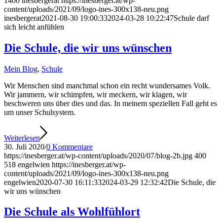
1400
inesbergerat
https://inesberger.at/wp-
content/uploads/2021/09/logo-ines-300x138-neu.png
inesbergerat
2021-08-30 19:00:33
2024-03-28 10:22:47
Schule darf
sich leicht anfühlen
Die Schule, die wir uns wünschen
Mein Blog
,
Schule
Wir Menschen sind manchmal schon ein recht wundersames Volk.
Wir jammern, wir schimpfen, wir meckern, wir klagen, wir
beschweren uns über dies und das. In meinem speziellen Fall geht es
um unser Schulsystem.
Weiterlesen
30. Juli 2020
/
0 Kommentare
https://inesberger.at/wp-content/uploads/2020/07/blog-2b.jpg
400
518
engelwien
https://inesberger.at/wp-
content/uploads/2021/09/logo-ines-300x138-neu.png
engelwien
2020-07-30 16:11:33
2024-03-29 12:32:42
Die Schule, die
wir uns wünschen
Die Schule als Wohlfühlort