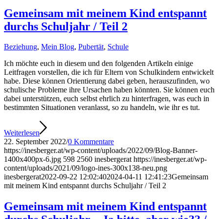
Gemeinsam mit meinem Kind entspannt
durchs Schuljahr / Teil 2
Beziehung
,
Mein Blog
,
Pubertät
,
Schule
Ich möchte euch in diesem und den folgenden Artikeln einige
Leitfragen vorstellen, die ich für Eltern von Schulkindern entwickelt
habe. Diese können Orientierung dabei geben, herauszufinden, wo
schulische Probleme ihre Ursachen haben könnten. Sie können euch
dabei unterstützen, euch selbst ehrlich zu hinterfragen, was euch in
bestimmten Situationen veranlasst, so zu handeln, wie ihr es tut.
Weiterlesen
22. September 2022
/
0 Kommentare
https://inesberger.at/wp-content/uploads/2022/09/Blog-Banner-
1400x400px-6.jpg
598
2560
inesbergerat
https://inesberger.at/wp-
content/uploads/2021/09/logo-ines-300x138-neu.png
inesbergerat
2022-09-22 12:02:40
2024-04-11 12:41:23
Gemeinsam
mit meinem Kind entspannt durchs Schuljahr / Teil 2
Gemeinsam mit meinem Kind entspannt