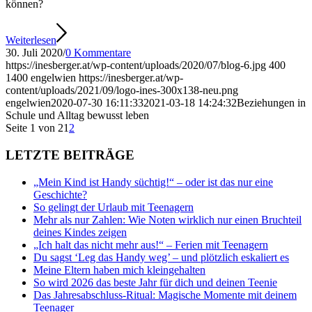
können?
Weiterlesen
30. Juli 2020
/
0 Kommentare
https://inesberger.at/wp-content/uploads/2020/07/blog-6.jpg
400
1400
engelwien
https://inesberger.at/wp-
content/uploads/2021/09/logo-ines-300x138-neu.png
engelwien
2020-07-30 16:11:33
2021-03-18 14:24:32
Beziehungen in
Schule und Alltag bewusst leben
Seite 1 von 2
1
2
LETZTE BEITRÄGE
„Mein Kind ist Handy süchtig!“ – oder ist das nur eine
Geschichte?
So gelingt der Urlaub mit Teenagern
Mehr als nur Zahlen: Wie Noten wirklich nur einen Bruchteil
deines Kindes zeigen
„Ich halt das nicht mehr aus!“ – Ferien mit Teenagern
Du sagst ‘Leg das Handy weg’ – und plötzlich eskaliert es
Meine Eltern haben mich kleingehalten
So wird 2026 das beste Jahr für dich und deinen Teenie
Das Jahresabschluss-Ritual: Magische Momente mit deinem
Teenager