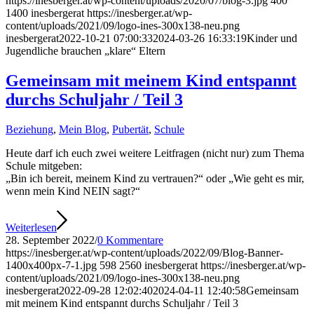
https://inesberger.at/wp-content/uploads/2020/07/blog-3.jpg
400
1400
inesbergerat
https://inesberger.at/wp-
content/uploads/2021/09/logo-ines-300x138-neu.png
inesbergerat
2022-10-21 07:00:33
2024-03-26 16:33:19
Kinder und
Jugendliche brauchen „klare“ Eltern
Gemeinsam mit meinem Kind entspannt
durchs Schuljahr / Teil 3
Beziehung
,
Mein Blog
,
Pubertät
,
Schule
Heute darf ich euch zwei weitere Leitfragen (nicht nur) zum Thema
Schule mitgeben:
„Bin ich bereit, meinem Kind zu vertrauen?“ oder „Wie geht es mir,
wenn mein Kind NEIN sagt?“
Weiterlesen
28. September 2022
/
0 Kommentare
https://inesberger.at/wp-content/uploads/2022/09/Blog-Banner-
1400x400px-7-1.jpg
598
2560
inesbergerat
https://inesberger.at/wp-
content/uploads/2021/09/logo-ines-300x138-neu.png
inesbergerat
2022-09-28 12:02:40
2024-04-11 12:40:58
Gemeinsam
mit meinem Kind entspannt durchs Schuljahr / Teil 3