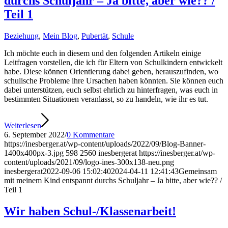
durchs Schuljahr – Ja bitte, aber wie?? /
Teil 1
Beziehung
,
Mein Blog
,
Pubertät
,
Schule
Ich möchte euch in diesem und den folgenden Artikeln einige
Leitfragen vorstellen, die ich für Eltern von Schulkindern entwickelt
habe. Diese können Orientierung dabei geben, herauszufinden, wo
schulische Probleme ihre Ursachen haben könnten. Sie können euch
dabei unterstützen, euch selbst ehrlich zu hinterfragen, was euch in
bestimmten Situationen veranlasst, so zu handeln, wie ihr es tut.
Weiterlesen
6. September 2022
/
0 Kommentare
https://inesberger.at/wp-content/uploads/2022/09/Blog-Banner-
1400x400px-3.jpg
598
2560
inesbergerat
https://inesberger.at/wp-
content/uploads/2021/09/logo-ines-300x138-neu.png
inesbergerat
2022-09-06 15:02:40
2024-04-11 12:41:43
Gemeinsam
mit meinem Kind entspannt durchs Schuljahr – Ja bitte, aber wie?? /
Teil 1
Wir haben Schul-/Klassenarbeit!