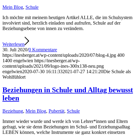
Mein Blog
,
Schule
Ich möchte mit meinem heutigen Artikel ALLE, die im Schulsystem
involviert sind, herzlich einladen und aufrufen, Schule auf der
Beziehungsebene von innen zu verändern.
Weiterlesen
30. Juli 2020
/
0 Kommentare
https://inesberger.at/wp-content/uploads/2020/07/blog-4.jpg
400
1400
engelwien
https://inesberger.at/wp-
content/uploads/2021/09/logo-ines-300x138-neu.png
engelwien
2020-07-30 16:11:33
2021-07-27 14:21:20
Die Schule als
Wohlfühlort
Beziehungen in Schule und Alltag bewusst
leben
Beziehung
,
Mein Blog
,
Pubertät
,
Schule
Immer wieder wurde und werde ich von Lehrer*innen und Eltern
gefragt, wie sie denn Beziehungen im Schul- und Erziehungsalltag
LEBEN können, welche Instrumente sie ganz konkret einsetzen