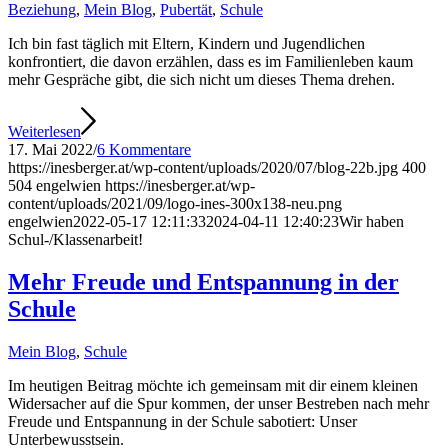
Beziehung
,
Mein Blog
,
Pubertät
,
Schule
Ich bin fast täglich mit Eltern, Kindern und Jugendlichen
konfrontiert, die davon erzählen, dass es im Familienleben kaum
mehr Gespräche gibt, die sich nicht um dieses Thema drehen.
Weiterlesen
17. Mai 2022
/
6 Kommentare
https://inesberger.at/wp-content/uploads/2020/07/blog-22b.jpg
400
504
engelwien
https://inesberger.at/wp-
content/uploads/2021/09/logo-ines-300x138-neu.png
engelwien
2022-05-17 12:11:33
2024-04-11 12:40:23
Wir haben
Schul-/Klassenarbeit!
Mehr Freude und Entspannung in der
Schule
Mein Blog
,
Schule
Im heutigen Beitrag möchte ich gemeinsam mit dir einem kleinen
Widersacher auf die Spur kommen, der unser Bestreben nach mehr
Freude und Entspannung in der Schule sabotiert: Unser
Unterbewusstsein.