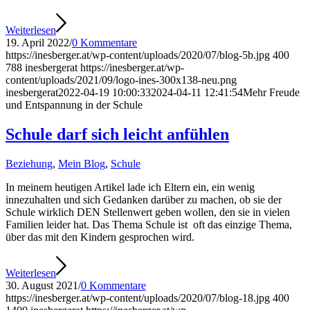
Weiterlesen
19. April 2022
/
0 Kommentare
https://inesberger.at/wp-content/uploads/2020/07/blog-5b.jpg
400
788
inesbergerat
https://inesberger.at/wp-
content/uploads/2021/09/logo-ines-300x138-neu.png
inesbergerat
2022-04-19 10:00:33
2024-04-11 12:41:54
Mehr Freude
und Entspannung in der Schule
Schule darf sich leicht anfühlen
Beziehung
,
Mein Blog
,
Schule
In meinem heutigen Artikel lade ich Eltern ein, ein wenig
innezuhalten und sich Gedanken darüber zu machen, ob sie der
Schule wirklich DEN Stellenwert geben wollen, den sie in vielen
Familien leider hat. Das Thema Schule ist oft das einzige Thema,
über das mit den Kindern gesprochen wird.
Weiterlesen
30. August 2021
/
0 Kommentare
https://inesberger.at/wp-content/uploads/2020/07/blog-18.jpg
400