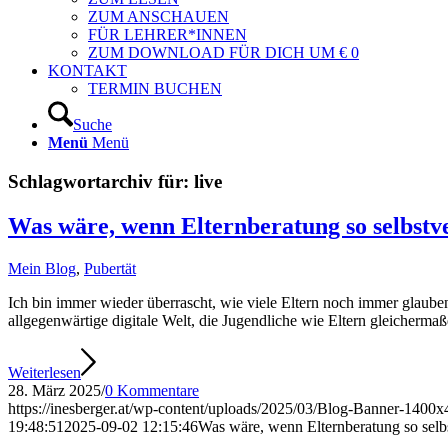
ZUM ANSCHAUEN
FÜR LEHRER*INNEN
ZUM DOWNLOAD FÜR DICH UM € 0
KONTAKT
TERMIN BUCHEN
Suche
Menü
Menü
Schlagwortarchiv für:
live
Was wäre, wenn Elternberatung so selbstv
Mein Blog
,
Pubertät
Ich bin immer wieder überrascht, wie viele Eltern noch immer glauben
allgegenwärtige digitale Welt, die Jugendliche wie Eltern gleichermaßen
Weiterlesen
28. März 2025
/
0 Kommentare
https://inesberger.at/wp-content/uploads/2025/03/Blog-Banner-1400
19:48:51
2025-09-02 12:15:46
Was wäre, wenn Elternberatung so selb