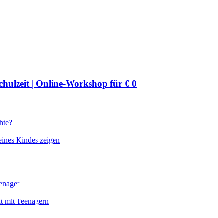
chulzeit | Online-Workshop für € 0
hte?
eines Kindes zeigen
enager
it mit Teenagern