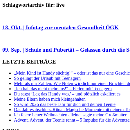
Schlagwortarchiv für:
live
18. Okt. | Infotag zur mentalen Gesundheit ÖGK
09. Sep. | Schule und Pubertät – Gelassen durch die S
LETZTE BEITRÄGE
„Mein Kind ist Handy süchtig!“ – oder ist das nur eine Geschic
So gelingt der Urlaub mit Teenagern
Mehr als nur Zahlen: Wie Noten wirklich nur einen Bruchteil d
„Ich halt das nicht mehr aus!“ – Ferien mit Teenagern
Du sagst ‘Leg das Handy weg’ – und plötzlich eskaliert es
Meine Eltern haben mich kleingehalten
So wird 2026 das beste Jahr für dich und deinen Teenie
Das Jahresabschluss-Ritual: Magische Momente mit deinem Te
Ich feiere heuer Weihnachten alleine, sagte meine Großmutter
Advent, Advent, der Teenie rennt – 5 Impulse für die Adventze