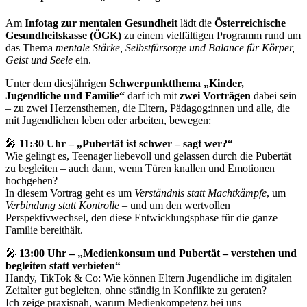
Am
Infotag zur mentalen Gesundheit
lädt die
Österreichische
Gesundheitskasse (ÖGK)
zu einem vielfältigen Programm rund um
das Thema
mentale Stärke, Selbstfürsorge und Balance für Körper,
Geist und Seele
ein.
Unter dem diesjährigen
Schwerpunktthema „Kinder,
Jugendliche und Familie“
darf ich mit
zwei Vorträgen
dabei sein
– zu zwei Herzensthemen, die Eltern, Pädagog:innen und alle, die
mit Jugendlichen leben oder arbeiten, bewegen:
🎤
11:30 Uhr – „Pubertät ist schwer – sagt wer?“
Wie gelingt es, Teenager liebevoll und gelassen durch die Pubertät
zu begleiten – auch dann, wenn Türen knallen und Emotionen
hochgehen?
In diesem Vortrag geht es um
Verständnis statt Machtkämpfe
, um
Verbindung statt Kontrolle
– und um den wertvollen
Perspektivwechsel, den diese Entwicklungsphase für die ganze
Familie bereithält.
🎤
13:00 Uhr – „Medienkonsum und Pubertät – verstehen und
begleiten statt verbieten“
Handy, TikTok & Co: Wie können Eltern Jugendliche im digitalen
Zeitalter gut begleiten, ohne ständig in Konflikte zu geraten?
Ich zeige praxisnah, warum Medienkompetenz bei uns