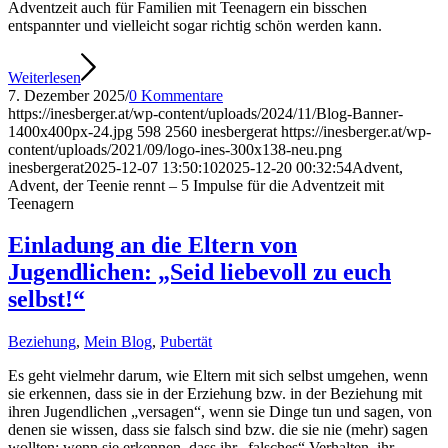
Adventzeit auch für Familien mit Teenagern ein bisschen
entspannter und vielleicht sogar richtig schön werden kann.
Weiterlesen
7. Dezember 2025
/
0 Kommentare
https://inesberger.at/wp-content/uploads/2024/11/Blog-Banner-
1400x400px-24.jpg
598
2560
inesbergerat
https://inesberger.at/wp-
content/uploads/2021/09/logo-ines-300x138-neu.png
inesbergerat
2025-12-07 13:50:10
2025-12-20 00:32:54
Advent,
Advent, der Teenie rennt – 5 Impulse für die Adventzeit mit
Teenagern
Einladung an die Eltern von
Jugendlichen: „Seid liebevoll zu euch
selbst!“
Beziehung
,
Mein Blog
,
Pubertät
Es geht vielmehr darum, wie Eltern mit sich selbst umgehen, wenn
sie erkennen, dass sie in der Erziehung bzw. in der Beziehung mit
ihren Jugendlichen „versagen“, wenn sie Dinge tun und sagen, von
denen sie wissen, dass sie falsch sind bzw. die sie nie (mehr) sagen
wollten; wenn sie erkennen, dass ihr „falsches“ Verhalten, ihr