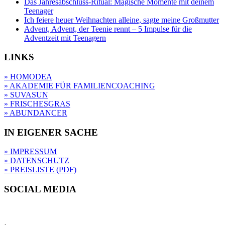
Das Jahresabschluss-Ritual: Magische Momente mit deinem
Teenager
Ich feiere heuer Weihnachten alleine, sagte meine Großmutter
Advent, Advent, der Teenie rennt – 5 Impulse für die
Adventzeit mit Teenagern
LINKS
» HOMODEA
» AKADEMIE FÜR FAMILIENCOACHING
» SUVASUN
» FRISCHESGRAS
» ABUNDANCER
IN EIGENER SACHE
» IMPRESSUM
» DATENSCHUTZ
» PREISLISTE (PDF)
SOCIAL MEDIA