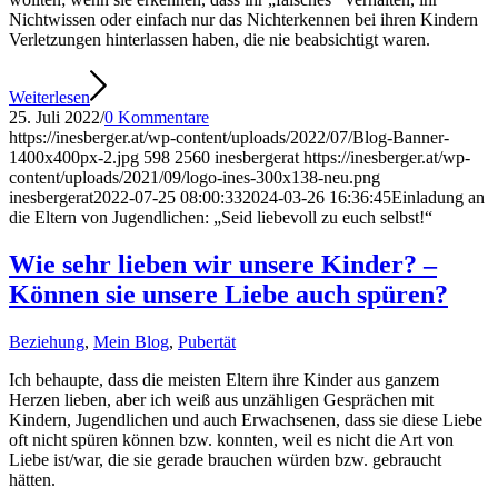
Nichtwissen oder einfach nur das Nichterkennen bei ihren Kindern
Verletzungen hinterlassen haben, die nie beabsichtigt waren.
Weiterlesen
25. Juli 2022
/
0 Kommentare
https://inesberger.at/wp-content/uploads/2022/07/Blog-Banner-
1400x400px-2.jpg
598
2560
inesbergerat
https://inesberger.at/wp-
content/uploads/2021/09/logo-ines-300x138-neu.png
inesbergerat
2022-07-25 08:00:33
2024-03-26 16:36:45
Einladung an
die Eltern von Jugendlichen: „Seid liebevoll zu euch selbst!“
Wie sehr lieben wir unsere Kinder? –
Können sie unsere Liebe auch spüren?
Beziehung
,
Mein Blog
,
Pubertät
Ich behaupte, dass die meisten Eltern ihre Kinder aus ganzem
Herzen lieben, aber ich weiß aus unzähligen Gesprächen mit
Kindern, Jugendlichen und auch Erwachsenen, dass sie diese Liebe
oft nicht spüren können bzw. konnten, weil es nicht die Art von
Liebe ist/war, die sie gerade brauchen würden bzw. gebraucht
hätten.