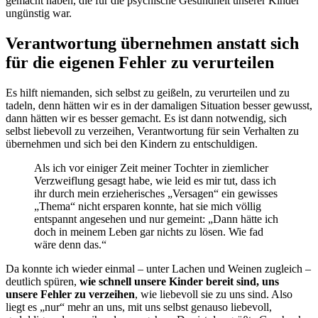
gemacht haben, die für die psychische Gesundheit unserer Kinder
ungünstig war.
Verantwortung übernehmen anstatt sich
für die eigenen Fehler zu verurteilen
Es hilft niemanden, sich selbst zu geißeln, zu verurteilen und zu
tadeln, denn hätten wir es in der damaligen Situation besser gewusst,
dann hätten wir es besser gemacht. Es ist dann notwendig, sich
selbst liebevoll zu verzeihen, Verantwortung für sein Verhalten zu
übernehmen und sich bei den Kindern zu entschuldigen.
Als ich vor einiger Zeit meiner Tochter in ziemlicher
Verzweiflung gesagt habe, wie leid es mir tut, dass ich
ihr durch mein erzieherisches „Versagen“ ein gewisses
„Thema“ nicht ersparen konnte, hat sie mich völlig
entspannt angesehen und nur gemeint: „Dann hätte ich
doch in meinem Leben gar nichts zu lösen. Wie fad
wäre denn das.“
Da konnte ich wieder einmal – unter Lachen und Weinen zugleich –
deutlich spüren,
wie schnell unsere Kinder bereit sind, uns
unsere Fehler zu verzeihen
, wie liebevoll sie zu uns sind. Also
liegt es „nur“ mehr an uns, mit uns selbst genauso liebevoll,