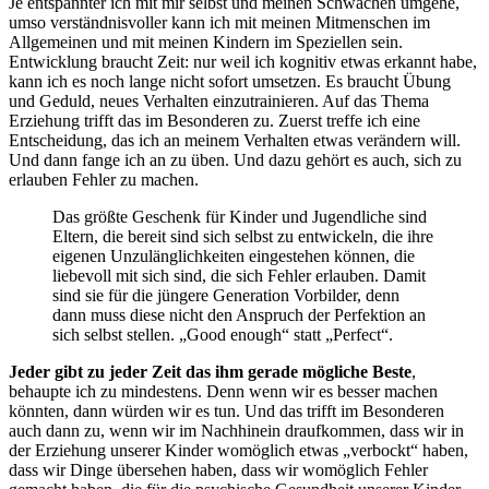
Je entspannter ich mit mir selbst und meinen Schwächen umgehe,
umso verständnisvoller kann ich mit meinen Mitmenschen im
Allgemeinen und mit meinen Kindern im Speziellen sein.
Entwicklung braucht Zeit: nur weil ich kognitiv etwas erkannt habe,
kann ich es noch lange nicht sofort umsetzen. Es braucht Übung
und Geduld, neues Verhalten einzutrainieren. Auf das Thema
Erziehung trifft das im Besonderen zu. Zuerst treffe ich eine
Entscheidung, das ich an meinem Verhalten etwas verändern will.
Und dann fange ich an zu üben. Und dazu gehört es auch, sich zu
erlauben Fehler zu machen.
Das größte Geschenk für Kinder und Jugendliche sind
Eltern, die bereit sind sich selbst zu entwickeln, die ihre
eigenen Unzulänglichkeiten eingestehen können, die
liebevoll mit sich sind, die sich Fehler erlauben. Damit
sind sie für die jüngere Generation Vorbilder, denn
dann muss diese nicht den Anspruch der Perfektion an
sich selbst stellen. „Good enough“ statt „Perfect“.
Jeder gibt zu jeder Zeit das ihm gerade mögliche Beste
,
behaupte ich zu mindestens. Denn wenn wir es besser machen
könnten, dann würden wir es tun. Und das trifft im Besonderen
auch dann zu, wenn wir im Nachhinein draufkommen, dass wir in
der Erziehung unserer Kinder womöglich etwas „verbockt“ haben,
dass wir Dinge übersehen haben, dass wir womöglich Fehler