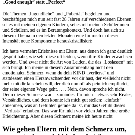
„
Good enough
“
statt
„
Perfect
“
Die Themen „Jugendliche“ und „Pubertät“ begleiten und
beschäftigen mich nun seit fast 28 Jahren auf verschiedenen Ebenen:
sei es mit meinen eigenen Kindern, sei es mit meinen Schülerinnen
und Schülern, sei es im Beratungskontext. Und doch hat sich zu
diesem Thema in den letzten Monaten eine für mich in dieser
Intensität neue Komponente herauskristallisiert:
Ich hatte vermehrt Erlebnisse mit Eltern, aus denen ich ganz deutlich
gespürt habe, wie sehr diese oft leiden, wenn ihre Kinder erwachsen
werden. Und zwar nicht die Art von Leiden, die das „Loslassen“ mit
sich bringt. Ich meine in diesem Zusammenhang nicht den
emotionalen Schmerz, wenn du dein KIND „verlierst“ und
stattdessen einen Heranwachsenden vor dir hast, der vielleicht nicht
mehr mit dir kuscheln will, der dich nun oft als peinlich empfindet,
der seine eigenen Wege geht, … . Nein, davon spreche ich nicht.
Denn dieser Schmerz war – zumindest für mich – etwas sehr Reales,
Verständliches, und dem konnte ich mich gut stellen: „einfach“
annehmen, was an Gefühlen gerade da ist, mir das Gefühl dieses
„Verlusts“ erlauben. Das war für mich vor vielen Jahren eine große
Erleichterung.
Aber diesen Schmerz meine ich heute nicht.
Wie gehen Eltern mit dem Schmerz um,