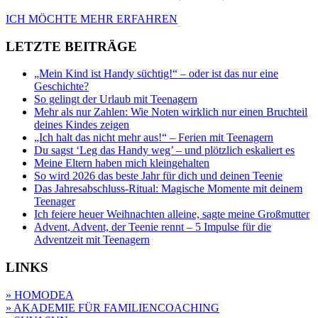
ICH MÖCHTE MEHR ERFAHREN
LETZTE BEITRÄGE
„Mein Kind ist Handy süchtig!“ – oder ist das nur eine
Geschichte?
So gelingt der Urlaub mit Teenagern
Mehr als nur Zahlen: Wie Noten wirklich nur einen Bruchteil
deines Kindes zeigen
„Ich halt das nicht mehr aus!“ – Ferien mit Teenagern
Du sagst ‘Leg das Handy weg’ – und plötzlich eskaliert es
Meine Eltern haben mich kleingehalten
So wird 2026 das beste Jahr für dich und deinen Teenie
Das Jahresabschluss-Ritual: Magische Momente mit deinem
Teenager
Ich feiere heuer Weihnachten alleine, sagte meine Großmutter
Advent, Advent, der Teenie rennt – 5 Impulse für die
Adventzeit mit Teenagern
LINKS
» HOMODEA
» AKADEMIE FÜR FAMILIENCOACHING