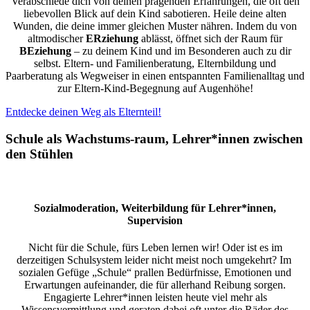
Verabschiede dich von deinen prägenden Erfahrungen, die oft den
liebevollen Blick auf dein Kind sabotieren. Heile deine alten
Wunden, die deine immer gleichen Muster nähren. Indem du von
altmodischer
ERziehung
ablässt, öffnet sich der Raum für
BEziehung
– zu deinem Kind und im Besonderen auch zu dir
selbst. Eltern- und Familienberatung, Elternbildung und
Paarberatung als Wegweiser in einen entspannten Familienalltag und
zur Eltern-Kind-Begegnung auf Augenhöhe!
Entdecke deinen Weg als Elternteil!
Schule als Wachstums-raum, Lehrer*innen zwischen
den Stühlen
Sozialmoderation, Weiterbildung für Lehrer*innen,
Supervision
Nicht für die Schule, fürs Leben lernen wir! Oder ist es im
derzeitigen Schulsystem leider nicht meist noch umgekehrt? Im
sozialen Gefüge „Schule“ prallen Bedürfnisse, Emotionen und
Erwartungen aufeinander, die für allerhand Reibung sorgen.
Engagierte Lehrer*innen leisten heute viel mehr als
Wissensvermittlung und geraten dabei oft unter die Räder des