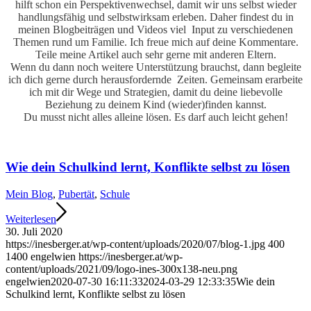
hilft schon ein Perspektivenwechsel, damit wir uns selbst wieder
handlungsfähig und selbstwirksam erleben. Daher findest du in
meinen Blogbeiträgen und Videos viel Input zu verschiedenen
Themen rund um Familie. Ich freue mich auf deine Kommentare.
Teile meine Artikel auch sehr gerne mit anderen Eltern.
Wenn du dann noch weitere Unterstützung brauchst, dann begleite
ich dich gerne durch herausfordernde Zeiten. Gemeinsam erarbeite
ich mit dir Wege und Strategien, damit du deine liebevolle
Beziehung zu deinem Kind (wieder)finden kannst.
Du musst nicht alles alleine lösen. Es darf auch leicht gehen!
Wie dein Schulkind lernt, Konflikte selbst zu lösen
Mein Blog
,
Pubertät
,
Schule
Weiterlesen
30. Juli 2020
https://inesberger.at/wp-content/uploads/2020/07/blog-1.jpg
400
1400
engelwien
https://inesberger.at/wp-
content/uploads/2021/09/logo-ines-300x138-neu.png
engelwien
2020-07-30 16:11:33
2024-03-29 12:33:35
Wie dein
Schulkind lernt, Konflikte selbst zu lösen