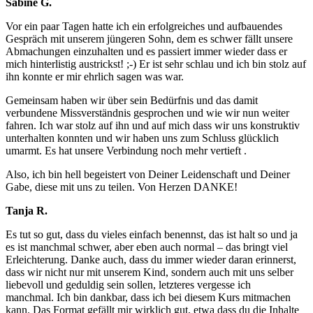
Sabine G.
Vor ein paar Tagen hatte ich ein erfolgreiches und aufbauendes
Gespräch mit unserem jüngeren Sohn, dem es schwer fällt unsere
Abmachungen einzuhalten und es passiert immer wieder dass er
mich hinterlistig austrickst! ;-) Er ist sehr schlau und ich bin stolz auf
ihn konnte er mir ehrlich sagen was war.
Gemeinsam haben wir über sein Bedürfnis und das damit
verbundene Missverständnis gesprochen und wie wir nun weiter
fahren. Ich war stolz auf ihn und auf mich dass wir uns konstruktiv
unterhalten konnten und wir haben uns zum Schluss glücklich
umarmt. Es hat unsere Verbindung noch mehr vertieft .
Also, ich bin hell begeistert von Deiner Leidenschaft und Deiner
Gabe, diese mit uns zu teilen. Von Herzen DANKE!
Tanja R.
Es tut so gut, dass du vieles einfach benennst, das ist halt so und ja
es ist manchmal schwer, aber eben auch normal – das bringt viel
Erleichterung. Danke auch, dass du immer wieder daran erinnerst,
dass wir nicht nur mit unserem Kind, sondern auch mit uns selber
liebevoll und geduldig sein sollen, letzteres vergesse ich
manchmal. Ich bin dankbar, dass ich bei diesem Kurs mitmachen
kann. Das Format gefällt mir wirklich gut, etwa dass du die Inhalte