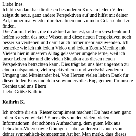
Liebe Ines,
Ich bin so dankbar für diesen besonderen Kurs. In jedem Video
zeigst du neue, ganz andere Perspektiven auf und hilfst mit deiner
Art, immer mal wieder durchzuatmen und zu mehr Gelassenheit zu
finden.
Die Zoom-Treffen, die du aktuell anbietest, sind ein Geschenk und
helfen so sehr, das neue Wissen und diese neuen Perspektiven noch
besser zu verstehen und damit auch immer mehr anzuwenden. Ich
bemerke wie ich mit jedem Video und jedem Zoom-Meeting mit
Vielem hier in unserem Alltag gelassener umgehe lerne, weil ich
unser Leben hier und die vielen Situation aus diesen neuen
Perspektiven betrachten kann. Dies trägt bei uns hier ungemein zu
einem entspannten, viel respektvolleren und wertschätzenderen
Umgang und Miteinander bei. Von Herzen vielen lieben Dank für
diesen tollen Kurs und dein so wundervolles Engagement für unsere
Teenies und uns Eltern!
Liebe Grüße Kathrin
Kathrin K.
Ich möchte dir ein Riesenkompliment machen! Du hast einen ganz
tollen Kurs entwickelt! Einerseits von den vielen, vielen
Informationen, der schönen Aufmachung, dem guten Mix aus
Lehr-/Info-Video sowie Übungen – aber andererseits auch von
deiner sympathisch-kompetenten Art her. Man merkt, dass dieses