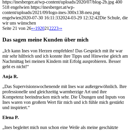
https://inesberger.at/wp-content/uploads/2020/07/blog-2b.jpg
400
518
engelwien
https://inesberger.at/wp-
content/uploads/2021/09/logo-ines-300x138-neu.png
engelwien
2020-07-30 16:11:33
2024-03-29 12:32:42
Die Schule, die
wir uns wünschen
Seite 21 von 26
«
‹
19
20
21
22
23
›
»
Das sagen meine Kunden über mich
„Ich kann Ines von Herzen empfehlen! Das Gespräch mit ihr war
mir sehr hilfreich und ich konnte ihre Tipps und Hinweise gleich am
Nachmittag bei meinen Kindern mit Erfolg ausprobieren. Besser
geht es nicht!“
Anja R.
„Das Supervisionswochenende mit Ines war außergewöhnlich. Ihre
professionelle und gleichzeitig warmherzige Art und ihre
Kompetenz beeindrucken mich sehr. Die Übungen und Inputs von
Ines waren von großem Wert für mich und ich fühle mich gestärkt
und inspiriert.“
Elena P.
„Ines begleitet mich nun schon eine Weile als meine geschätzte