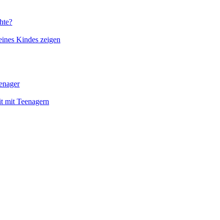
hte?
eines Kindes zeigen
enager
it mit Teenagern