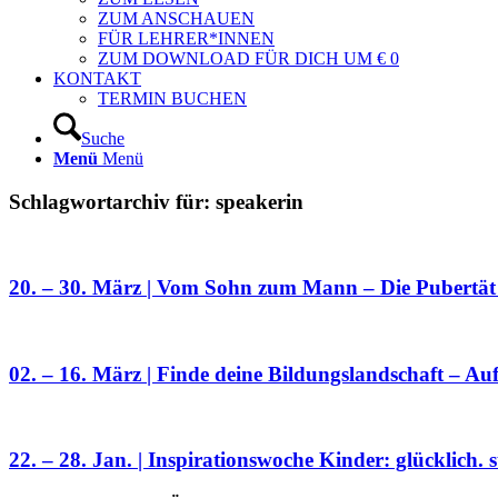
ZUM ANSCHAUEN
FÜR LEHRER*INNEN
ZUM DOWNLOAD FÜR DICH UM € 0
KONTAKT
TERMIN BUCHEN
Suche
Menü
Menü
Schlagwortarchiv für:
speakerin
20. – 30. März | Vom Sohn zum Mann – Die Pubertät
02. – 16. März | Finde deine Bildungslandschaft – Auf
22. – 28. Jan. | Inspirationswoche Kinder: glücklich. st