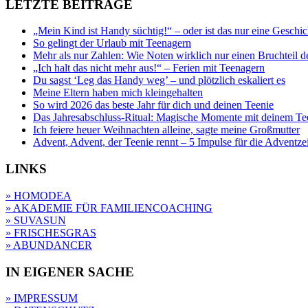
LETZTE BEITRÄGE
„Mein Kind ist Handy süchtig!“ – oder ist das nur eine Geschic
So gelingt der Urlaub mit Teenagern
Mehr als nur Zahlen: Wie Noten wirklich nur einen Bruchteil d
„Ich halt das nicht mehr aus!“ – Ferien mit Teenagern
Du sagst ‘Leg das Handy weg’ – und plötzlich eskaliert es
Meine Eltern haben mich kleingehalten
So wird 2026 das beste Jahr für dich und deinen Teenie
Das Jahresabschluss-Ritual: Magische Momente mit deinem Te
Ich feiere heuer Weihnachten alleine, sagte meine Großmutter
Advent, Advent, der Teenie rennt – 5 Impulse für die Adventze
LINKS
» HOMODEA
» AKADEMIE FÜR FAMILIENCOACHING
» SUVASUN
» FRISCHESGRAS
» ABUNDANCER
IN EIGENER SACHE
» IMPRESSUM