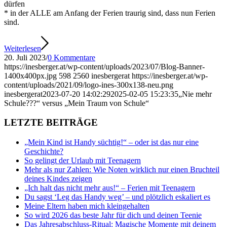
dürfen
* in der ALLE am Anfang der Ferien traurig sind, dass nun Ferien
sind.
Weiterlesen
20. Juli 2023
/
0 Kommentare
https://inesberger.at/wp-content/uploads/2023/07/Blog-Banner-
1400x400px.jpg
598
2560
inesbergerat
https://inesberger.at/wp-
content/uploads/2021/09/logo-ines-300x138-neu.png
inesbergerat
2023-07-20 14:02:29
2025-02-05 15:23:35
„Nie mehr
Schule???“ versus „Mein Traum von Schule“
LETZTE BEITRÄGE
„Mein Kind ist Handy süchtig!“ – oder ist das nur eine
Geschichte?
So gelingt der Urlaub mit Teenagern
Mehr als nur Zahlen: Wie Noten wirklich nur einen Bruchteil
deines Kindes zeigen
„Ich halt das nicht mehr aus!“ – Ferien mit Teenagern
Du sagst ‘Leg das Handy weg’ – und plötzlich eskaliert es
Meine Eltern haben mich kleingehalten
So wird 2026 das beste Jahr für dich und deinen Teenie
Das Jahresabschluss-Ritual: Magische Momente mit deinem