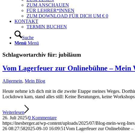
ZUM ANSCHAUEN
FÜR LEHRER*INNEN
ZUM DOWNLOAD FÜR DICH UM € 0
KONTAKT
TERMIN BUCHEN
Suche
Menü
Menü
Schlagwortarchiv für:
jubiläum
Vom Lagerfeuer zur Onlinebühne – Mein W
Allgemein
,
Mein Blog
Heute nehme ich dich mit in die zweite Etappe meines Weges. Dorthin
Lockdown kam, stand alles still: Keine Beratungen, keine Workshop
Weiterlesen
26. Juli 2025
/
0 Kommentare
https://inesberger.at/wp-content/uploads/2025/07/Blog-mein-weg-Ines-
26 08:27:58
2025-09-10 16:09:51
Vom Lagerfeuer zur Onlinebühne – 