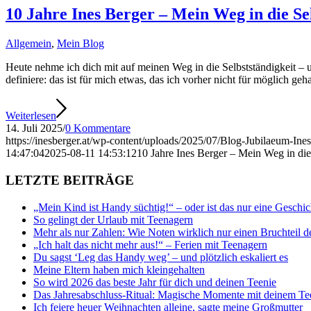
10 Jahre Ines Berger – Mein Weg in die Selb
Allgemein
,
Mein Blog
Heute nehme ich dich mit auf meinen Weg in die Selbstständigkeit – u
definiere: das ist für mich etwas, das ich vorher nicht für möglich geh
Weiterlesen
14. Juli 2025
/
0 Kommentare
https://inesberger.at/wp-content/uploads/2025/07/Blog-Jubilaeum-Ines
14:47:04
2025-08-11 14:53:12
10 Jahre Ines Berger – Mein Weg in die 
LETZTE BEITRÄGE
„Mein Kind ist Handy süchtig!“ – oder ist das nur eine Geschic
So gelingt der Urlaub mit Teenagern
Mehr als nur Zahlen: Wie Noten wirklich nur einen Bruchteil d
„Ich halt das nicht mehr aus!“ – Ferien mit Teenagern
Du sagst ‘Leg das Handy weg’ – und plötzlich eskaliert es
Meine Eltern haben mich kleingehalten
So wird 2026 das beste Jahr für dich und deinen Teenie
Das Jahresabschluss-Ritual: Magische Momente mit deinem Te
Ich feiere heuer Weihnachten alleine, sagte meine Großmutter