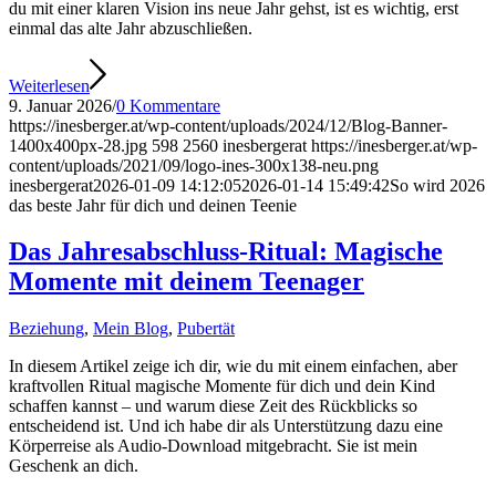
du mit einer klaren Vision ins neue Jahr gehst, ist es wichtig, erst
einmal das alte Jahr abzuschließen.
Weiterlesen
9. Januar 2026
/
0 Kommentare
https://inesberger.at/wp-content/uploads/2024/12/Blog-Banner-
1400x400px-28.jpg
598
2560
inesbergerat
https://inesberger.at/wp-
content/uploads/2021/09/logo-ines-300x138-neu.png
inesbergerat
2026-01-09 14:12:05
2026-01-14 15:49:42
So wird 2026
das beste Jahr für dich und deinen Teenie
Das Jahresabschluss-Ritual: Magische
Momente mit deinem Teenager
Beziehung
,
Mein Blog
,
Pubertät
In diesem Artikel zeige ich dir, wie du mit einem einfachen, aber
kraftvollen Ritual magische Momente für dich und dein Kind
schaffen kannst – und warum diese Zeit des Rückblicks so
entscheidend ist. Und ich habe dir als Unterstützung dazu eine
Körperreise als Audio-Download mitgebracht. Sie ist mein
Geschenk an dich.