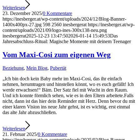
Weiterlesen
23. Dezember 2025
/
0 Kommentare
https://inesberger.at/wp-content/uploads/2024/12/Blog-Banner-
1400x400px-27.jpg
598
2560
inesbergerat
https://inesberger.at/wp-
content/uploads/2021/09/logo-ines-300x138-neu.png
inesbergerat
2025-12-23 13:47:50
2026-01-14 15:49:53
Das
Jahresabschluss-Ritual: Magische Momente mit deinem Teenager
Vom Maxi-Cosi zum eigenen Weg
Beziehung
,
Mein Blog
,
Pubertät
„Ich bin doch kein Baby mehr im Maxi-Cosi, das ihr einfach
nehmen, herumtragen und hinstellen könnt, wo es euch gefällt! Ich
werde erwachsen!“ Bäm. Der Satz fiel mit Wucht in den Raum.
Und ich konnte förmlich sehen, wie es in den Eltern arbeitete.Falls
nicht, dann ist das hier dein Reminder mit Herz. Denn bevor du mit
einer klaren Vision ins neue Jahr gehst, ist es wichtig, erst einmal
das alte Jahr abzuschließen.
Weiterlesen
21. Februar 2025
/
0 Kommentare
https://inesberger.at/wp-content/uploads/2025/02/Blog-Banner-