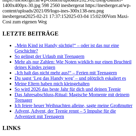
1400x400px-30.jpg
598
2560
inesbergerat
https://inesberger.at/wp-
content/uploads/2021/09/logo-ines-300x138-neu.png
inesbergerat
2025-02-21 17:37:15
2025-03-04 15:02:00
Vom Maxi-
Cosi zum eigenen Weg
LETZTE BEITRÄGE
„Mein Kind ist Handy süchtig!“ – oder ist das nur eine
Geschichte?
So gelingt der Urlaub mit Teenagern
Mehr als nur Zahlen: Wie Noten wirklich nur einen Bruchteil
deines Kindes zeigen
„Ich halt das nicht mehr aus!“ – Ferien mit Teenagern
Du sagst ‘Leg das Handy weg’ – und plötzlich eskaliert es
Meine Eltern haben mich kleingehalten
So wird 2026 das beste Jahr für dich und deinen Teenie
Das Jahresabschluss-Ritual: Magische Momente mit deinem
Teenager
Ich feiere heuer Weihnachten alleine, sagte meine Großmutter
Advent, Advent, der Teenie rennt – 5 Impulse für die
Adventzeit mit Teenagern
LINKS