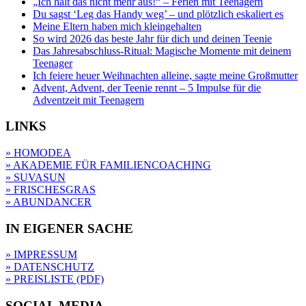
„Ich halt das nicht mehr aus!“ – Ferien mit Teenagern
Du sagst ‘Leg das Handy weg’ – und plötzlich eskaliert es
Meine Eltern haben mich kleingehalten
So wird 2026 das beste Jahr für dich und deinen Teenie
Das Jahresabschluss-Ritual: Magische Momente mit deinem
Teenager
Ich feiere heuer Weihnachten alleine, sagte meine Großmutter
Advent, Advent, der Teenie rennt – 5 Impulse für die
Adventzeit mit Teenagern
LINKS
» HOMODEA
» AKADEMIE FÜR FAMILIENCOACHING
» SUVASUN
» FRISCHESGRAS
» ABUNDANCER
IN EIGENER SACHE
» IMPRESSUM
» DATENSCHUTZ
» PREISLISTE (PDF)
SOCIAL MEDIA