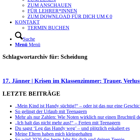
ZUM ANSCHAUEN
FÜR LEHRER*INNEN
ZUM DOWNLOAD FÜR DICH UM € 0
KONTAKT
TERMIN BUCHEN
Suche
Menü
Menü
Schlagwortarchiv für:
Scheidung
17. Jänner | Krisen im Klassenzimmer: Trauer, Verlu
LETZTE BEITRÄGE
„Mein Kind ist Handy süchtig!“ – oder ist das nur eine Geschic
So gelingt der Urlaub mit Teenagern
Mehr als nur Zahlen: Wie Noten wirklich nur einen Bruchteil d
„Ich halt das nicht mehr aus!“ – Ferien mit Teenagern
Du sagst ‘Leg das Handy weg’ – und plötzlich eskaliert es
Meine Eltern haben mich kleingehalten
So wird 2026 das beste Jahr für dich und deinen Teenie