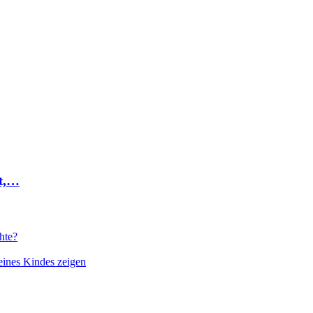
st,…
hte?
eines Kindes zeigen