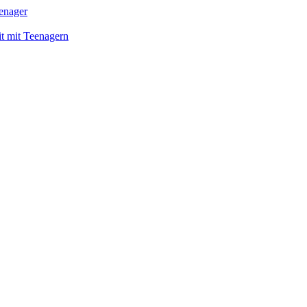
enager
it mit Teenagern