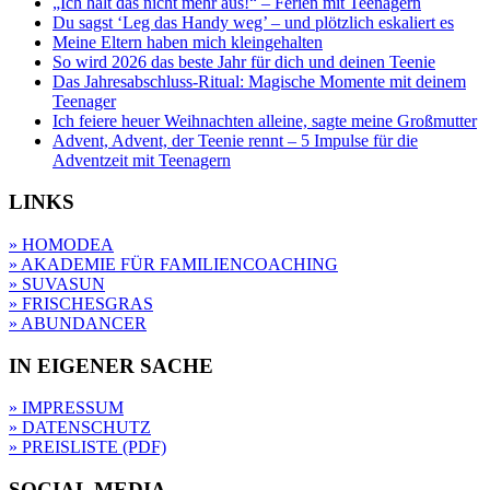
„Ich halt das nicht mehr aus!“ – Ferien mit Teenagern
Du sagst ‘Leg das Handy weg’ – und plötzlich eskaliert es
Meine Eltern haben mich kleingehalten
So wird 2026 das beste Jahr für dich und deinen Teenie
Das Jahresabschluss-Ritual: Magische Momente mit deinem
Teenager
Ich feiere heuer Weihnachten alleine, sagte meine Großmutter
Advent, Advent, der Teenie rennt – 5 Impulse für die
Adventzeit mit Teenagern
LINKS
» HOMODEA
» AKADEMIE FÜR FAMILIENCOACHING
» SUVASUN
» FRISCHESGRAS
» ABUNDANCER
IN EIGENER SACHE
» IMPRESSUM
» DATENSCHUTZ
» PREISLISTE (PDF)
SOCIAL MEDIA