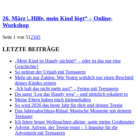
26. März |„Hilfe, mein Kind lügt“ – Online-
Workshop
Seite 1 von 5
1
2
3
4
5
LETZTE BEITRÄGE
„Mein Kind ist Handy süchtig!“ – oder ist das nur eine
Geschichte?
So gelingt der Urlaub mit Teenagern
Mehr als nur Zahlen: Wie Noten wirklich nur einen Bruchteil
deines Kindes zeigen
„Ich halt das nicht mehr aus!“ – Ferien mit Teenagern
Du sagst ‘Leg das Handy weg’ – und plötzlich eskaliert es
Meine Eltern haben mich kleingehalten
So wird 2026 das beste Jahr für dich und deinen Teenie
Das Jahresabschluss-Ritual: Magische Momente mit deinem
Teenager
Ich feiere heuer Weihnachten alleine, sagte meine Großmutter
Advent, Advent, der Teenie rennt – 5 Impulse für die
Adventzeit mit Teenagern