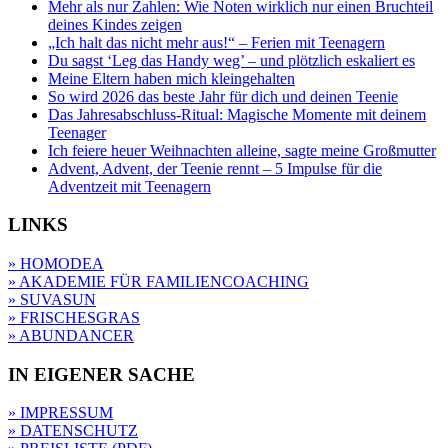
Mehr als nur Zahlen: Wie Noten wirklich nur einen Bruchteil
deines Kindes zeigen
„Ich halt das nicht mehr aus!“ – Ferien mit Teenagern
Du sagst ‘Leg das Handy weg’ – und plötzlich eskaliert es
Meine Eltern haben mich kleingehalten
So wird 2026 das beste Jahr für dich und deinen Teenie
Das Jahresabschluss-Ritual: Magische Momente mit deinem
Teenager
Ich feiere heuer Weihnachten alleine, sagte meine Großmutter
Advent, Advent, der Teenie rennt – 5 Impulse für die
Adventzeit mit Teenagern
LINKS
» HOMODEA
» AKADEMIE FÜR FAMILIENCOACHING
» SUVASUN
» FRISCHESGRAS
» ABUNDANCER
IN EIGENER SACHE
» IMPRESSUM
» DATENSCHUTZ