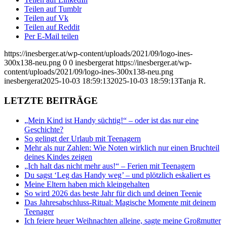
Teilen auf Tumblr
Teilen auf Vk
Teilen auf Reddit
Per E-Mail teilen
https://inesberger.at/wp-content/uploads/2021/09/logo-ines-
300x138-neu.png
0
0
inesbergerat
https://inesberger.at/wp-
content/uploads/2021/09/logo-ines-300x138-neu.png
inesbergerat
2025-10-03 18:59:13
2025-10-03 18:59:13
Tanja R.
LETZTE BEITRÄGE
„Mein Kind ist Handy süchtig!“ – oder ist das nur eine
Geschichte?
So gelingt der Urlaub mit Teenagern
Mehr als nur Zahlen: Wie Noten wirklich nur einen Bruchteil
deines Kindes zeigen
„Ich halt das nicht mehr aus!“ – Ferien mit Teenagern
Du sagst ‘Leg das Handy weg’ – und plötzlich eskaliert es
Meine Eltern haben mich kleingehalten
So wird 2026 das beste Jahr für dich und deinen Teenie
Das Jahresabschluss-Ritual: Magische Momente mit deinem
Teenager
Ich feiere heuer Weihnachten alleine, sagte meine Großmutter