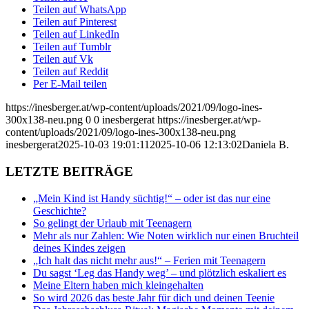
Teilen auf WhatsApp
Teilen auf Pinterest
Teilen auf LinkedIn
Teilen auf Tumblr
Teilen auf Vk
Teilen auf Reddit
Per E-Mail teilen
https://inesberger.at/wp-content/uploads/2021/09/logo-ines-
300x138-neu.png
0
0
inesbergerat
https://inesberger.at/wp-
content/uploads/2021/09/logo-ines-300x138-neu.png
inesbergerat
2025-10-03 19:01:11
2025-10-06 12:13:02
Daniela B.
LETZTE BEITRÄGE
„Mein Kind ist Handy süchtig!“ – oder ist das nur eine
Geschichte?
So gelingt der Urlaub mit Teenagern
Mehr als nur Zahlen: Wie Noten wirklich nur einen Bruchteil
deines Kindes zeigen
„Ich halt das nicht mehr aus!“ – Ferien mit Teenagern
Du sagst ‘Leg das Handy weg’ – und plötzlich eskaliert es
Meine Eltern haben mich kleingehalten
So wird 2026 das beste Jahr für dich und deinen Teenie