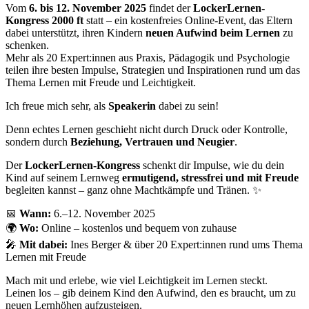
Vom
6. bis 12. November 2025
findet der
LockerLernen-
Kongress 2000 ft
statt – ein kostenfreies Online-Event, das Eltern
dabei unterstützt, ihren Kindern
neuen Aufwind beim Lernen
zu
schenken.
Mehr als 20 Expert:innen aus Praxis, Pädagogik und Psychologie
teilen ihre besten Impulse, Strategien und Inspirationen rund um das
Thema Lernen mit Freude und Leichtigkeit.
Ich freue mich sehr, als
Speakerin
dabei zu sein!
Denn echtes Lernen geschieht nicht durch Druck oder Kontrolle,
sondern durch
Beziehung, Vertrauen und Neugier
.
Der
LockerLernen-Kongress
schenkt dir Impulse, wie du dein
Kind auf seinem Lernweg
ermutigend, stressfrei und mit Freude
begleiten kannst – ganz ohne Machtkämpfe und Tränen. ✨
📅
Wann:
6.–12. November 2025
🌍
Wo:
Online – kostenlos und bequem von zuhause
🎤
Mit dabei:
Ines Berger & über 20 Expert:innen rund ums Thema
Lernen mit Freude
Mach mit und erlebe, wie viel Leichtigkeit im Lernen steckt.
Leinen los – gib deinem Kind den Aufwind, den es braucht, um zu
neuen Lernhöhen aufzusteigen.