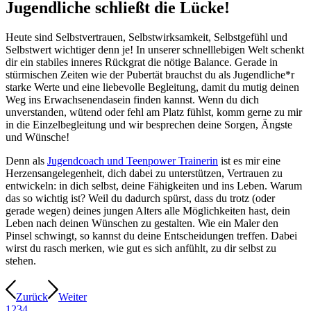
Jugendliche schließt die Lücke!
Heute sind Selbstvertrauen, Selbstwirksamkeit, Selbstgefühl und
Selbstwert wichtiger denn je! In unserer schnelllebigen Welt schenkt
dir ein stabiles inneres Rückgrat die nötige Balance. Gerade in
stürmischen Zeiten wie der Pubertät brauchst du als Jugendliche*r
starke Werte und eine liebevolle Begleitung, damit du mutig deinen
Weg ins Erwachsenendasein finden kannst. Wenn du dich
unverstanden, wütend oder fehl am Platz fühlst, komm gerne zu mir
in die Einzelbegleitung und wir besprechen deine Sorgen, Ängste
und Wünsche!
Denn als
Jugendcoach und Teenpower Trainerin
ist es mir eine
Herzensangelegenheit, dich dabei zu unterstützen, Vertrauen zu
entwickeln: in dich selbst, deine Fähigkeiten und ins Leben. Warum
das so wichtig ist? Weil du dadurch spürst, dass du trotz (oder
gerade wegen) deines jungen Alters alle Möglichkeiten hast, dein
Leben nach deinen Wünschen zu gestalten. Wie ein Maler den
Pinsel schwingt, so kannst du deine Entscheidungen treffen. Dabei
wirst du rasch merken, wie gut es sich anfühlt, zu dir selbst zu
stehen.
Zurück
Weiter
1
2
3
4